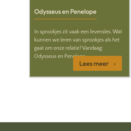
Odysseus en Penelope
In sprookjes zit vaak een levensles. Wat
kunnen we leren van sprookjes als het
gaat om onze relatie? Vandaag:
Odysseus en Penelope.
Lees meer