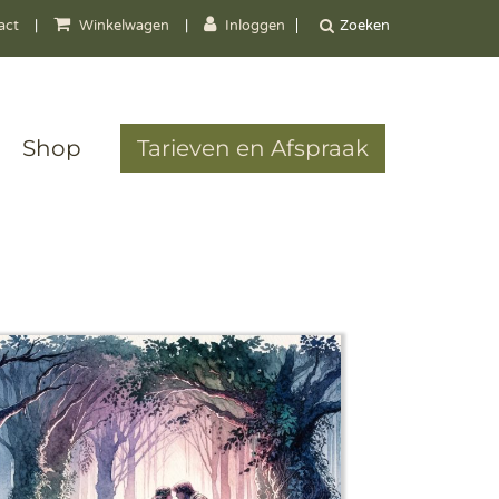
act
|
Winkelwagen
|
Inloggen
Shop
Tarieven en Afspraak