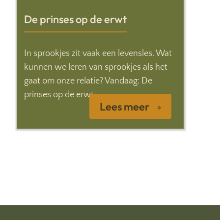
De prinses op de erwt
In sprookjes zit vaak een levensles. Wat
kunnen we leren van sprookjes als het
gaat om onze relatie? Vandaag: De
prinses op de erwt.
Lees meer