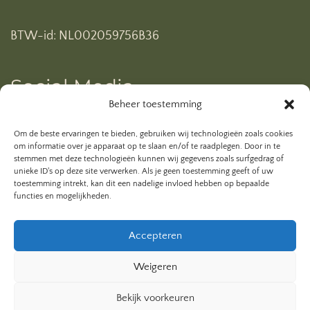
BTW-id: NL002059756B36
Social Media
Beheer toestemming
Ben je al geabonneerd op mijn YouTube kanaal? Klik
Om de beste ervaringen te bieden, gebruiken wij technologieën zoals cookies
hieronder.
om informatie over je apparaat op te slaan en/of te raadplegen. Door in te
stemmen met deze technologieën kunnen wij gegevens zoals surfgedrag of
unieke ID's op deze site verwerken. Als je geen toestemming geeft of uw
toestemming intrekt, kan dit een nadelige invloed hebben op bepaalde
functies en mogelijkheden.
Accepteren
Weigeren
Bekijk voorkeuren