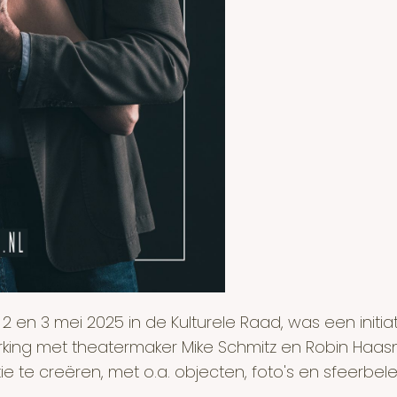
 2 en 3 mei 2025 in de Kulturele Raad, was een initiat
erking met theatermaker Mike Schmitz en Robin Haas
 te creëren, met o.a. objecten, foto's en sfeerbel