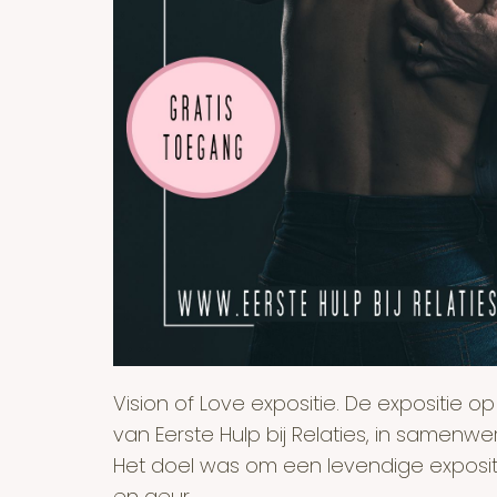
Vision of Love expositie. De expositie op
van Eerste Hulp bij Relaties, in samenw
Het doel was om een levendige expositie
en geur.