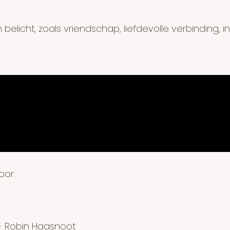
icht, zoals vriendschap, liefdevolle verbinding, inti
oor:
o- Robin Haasnoot