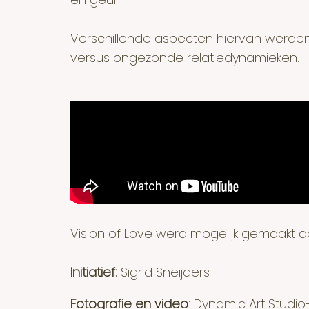
Verschillende aspecten hiervan werden bel
versus ongezonde relatiedynamieken.
Vision of Love werd mogelijk gemaakt d
Initiatief:
Sigrid Sneijders
Fotografie en video
: Dynamic Art Studi