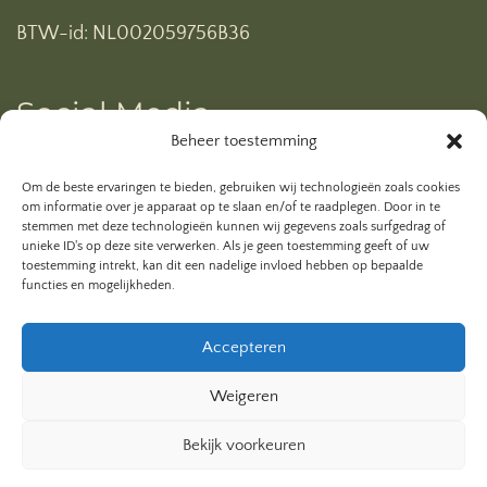
BTW-id: NL002059756B36
Social Media
Beheer toestemming
Ben je al geabonneerd op mijn YouTube kanaal? Klik
Om de beste ervaringen te bieden, gebruiken wij technologieën zoals cookies
hieronder.
om informatie over je apparaat op te slaan en/of te raadplegen. Door in te
stemmen met deze technologieën kunnen wij gegevens zoals surfgedrag of
unieke ID's op deze site verwerken. Als je geen toestemming geeft of uw
toestemming intrekt, kan dit een nadelige invloed hebben op bepaalde
functies en mogelijkheden.
Accepteren
Weigeren
Bekijk voorkeuren