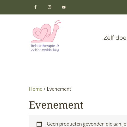
Zelf do
Home
/ Evenement
Evenement
Geen producten gevonden die aan je 