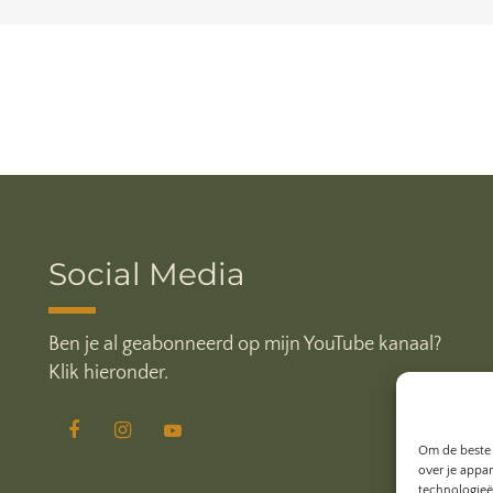
Social Media
Ben je al geabonneerd op mijn YouTube kanaal?
Klik hieronder.
Om de beste 
over je appa
technologieë