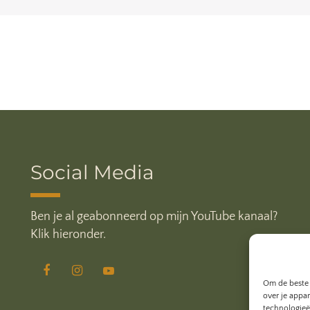
Social Media
Ben je al geabonneerd op mijn YouTube kanaal?
Klik hieronder.
Om de beste 
over je appa
technologieë