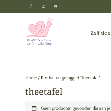
Zelf do
Home
/ Producten getagged “theetafel”
theetafel
Geen producten gevonden die aan je 