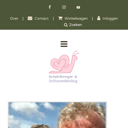
Over
|
Contact
|
Winkelwagen
|
Inloggen