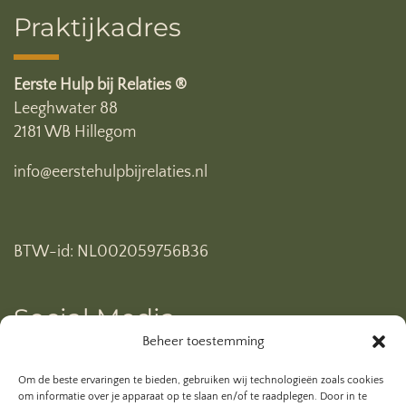
Praktijkadres
Eerste Hulp bij Relaties ®
Leeghwater 88
2181 WB Hillegom
info@eerstehulpbijrelaties.nl
BTW-id: NL002059756B36
Social Media
Beheer toestemming
Ben je al geabonneerd op mijn YouTube kanaal? Klik
Om de beste ervaringen te bieden, gebruiken wij technologieën zoals cookies
hieronder.
om informatie over je apparaat op te slaan en/of te raadplegen. Door in te