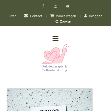
Over
|
Contact
|
Winkelwagen
|
Inloggen