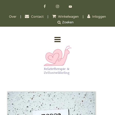
Over
|
Contact
|
Winkelwagen
|
Inloggen