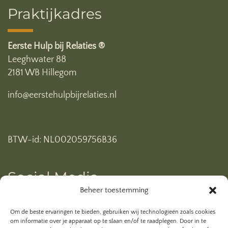
Praktijkadres
Eerste Hulp bij Relaties ®
Leeghwater 88
2181 WB Hillegom
info@eerstehulpbijrelaties.nl
BTW-id: NL002059756B36
Social Media
Beheer toestemming
Ben je al geabonneerd op mijn YouTube kanaal? Klik
Om de beste ervaringen te bieden, gebruiken wij technologieën zoals cookies
hieronder.
om informatie over je apparaat op te slaan en/of te raadplegen. Door in te