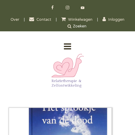
Over
|
Contact
|
Winkelwagen
|
Inloggen