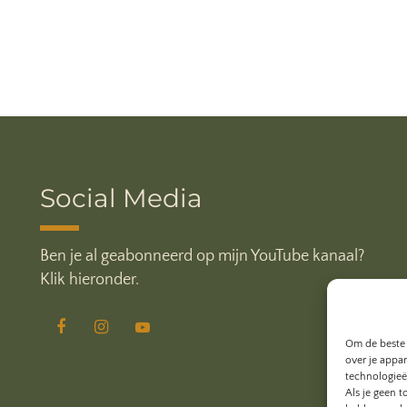
Social Media
Ben je al geabonneerd op mijn YouTube kanaal?
Klik hieronder.
Om de beste 
over je appa
technologieë
Als je geen 