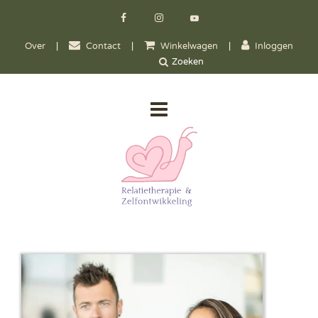
Over
|
Contact
|
Winkelwagen
|
Inloggen