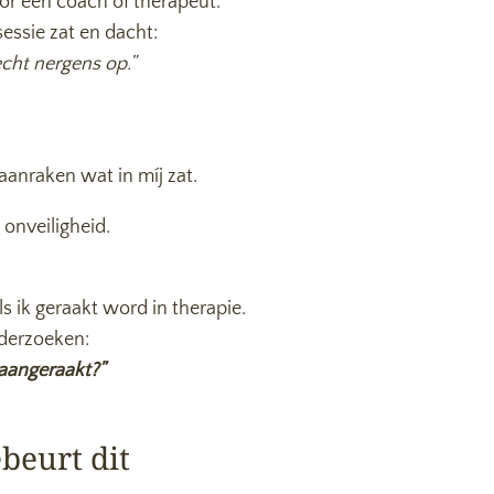
oor een coach of therapeut.
sessie zat en dacht:
cht nergens op.”
aanraken wat in míj zat.
 onveiligheid.
ls ik geraakt word in therapie.
derzoeken:
 aangeraakt?”
ebeurt dit