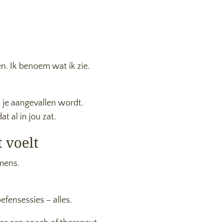
gen. Ik benoem wat ik zie.
 je aangevallen wordt.
t al in jou zat.
 voelt
 mens.
efensessies – alles.