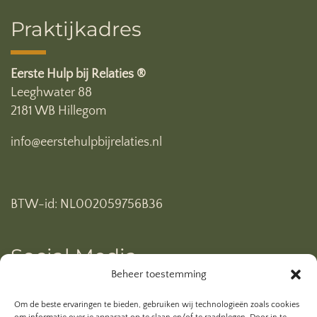
Praktijkadres
Eerste Hulp bij Relaties ®
Leeghwater 88
2181 WB Hillegom
info@eerstehulpbijrelaties.nl
BTW-id: NL002059756B36
Social Media
Beheer toestemming
Ben je al geabonneerd op mijn YouTube kanaal? Klik
Om de beste ervaringen te bieden, gebruiken wij technologieën zoals cookies