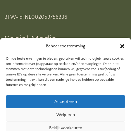
BTW-id: NL002059756B36
Social Media
Beheer toestemming
Ben je al geabonneerd op mijn YouTube kanaal? Klik
Om de beste ervaringen te bieden, gebruiken wij technologieën zoals cookies
hieronder.
om informatie over je apparaat op te slaan en/of te raadplegen. Door in te
stemmen met deze technologieën kunnen wij gegevens zoals surfgedrag of
unieke ID's op deze site verwerken. Als je geen toestemming geeft of uw
toestemming intrekt, kan dit een nadelige invloed hebben op bepaalde
functies en mogelijkheden.
Accepteren
Weigeren
Bekijk voorkeuren