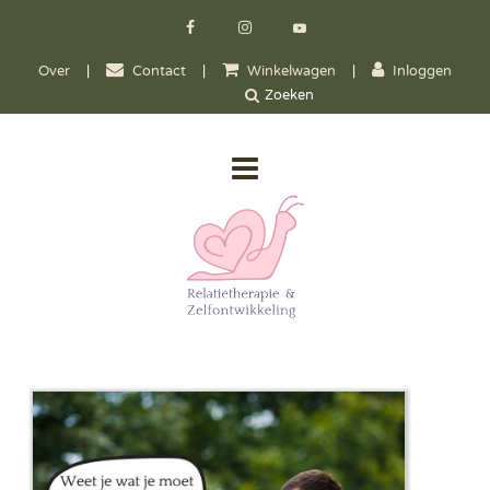
Over
|
Contact
|
Winkelwagen
|
Inloggen