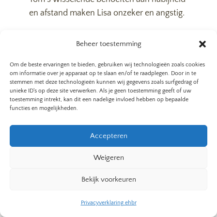
en afstand maken Lisa onzeker en angstig.
Beheer toestemming
Wat is jouw hechtingsstijl?
Om de beste ervaringen te bieden, gebruiken wij technologieën zoals cookies
om informatie over je apparaat op te slaan en/of te raadplegen. Door in te
Het begrijpen van je hechtingsstijl en die
stemmen met deze technologieën kunnen wij gegevens zoals surfgedrag of
van je partner kan je helpen om inzicht te
unieke ID's op deze site verwerken. Als je geen toestemming geeft of uw
toestemming intrekt, kan dit een nadelige invloed hebben op bepaalde
krijgen in je relatiepatronen en de
functies en mogelijkheden.
dynamieken die spelen tussen jou en je
partner. Deze kennis kun je gebruiken om
Accepteren
te werken aan gezondere en meer
Weigeren
vervullende relaties. Het kan ook verklaren
waarom jij en je partner elkaar aantrekken
Bekijk voorkeuren
en elkaar vaak uitdagen. Herkenning van
deze patronen is de eerste stap naar
Privacyverklaring ehbr
verandering en groei in je relaties.