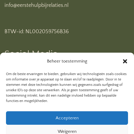
info@eerstehulpbijrelaties.nl
BTW-id: NL002059756B36
Social Media
Beheer toestemming
Ben je al geabonneerd op mijn YouTube kanaal? Klik
Om de beste ervaringen te bieden, gebruiken wij technologieën zoals cookies
hieronder.
om informatie over je apparaat op te slaan en/of te raadplegen. Door in te
stemmen met deze technologieën kunnen wij gegevens zoals surfgedrag of
unieke ID's op deze site verwerken. Als je geen toestemming geeft of uw
toestemming intrekt, kan dit een nadelige invloed hebben op bepaalde
functies en mogelijkheden.
Accepteren
Weigeren