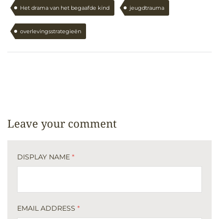
Het drama van het begaafde kind
jeugdtrauma
overlevingsstrategieën
Leave your comment
DISPLAY NAME
*
EMAIL ADDRESS
*