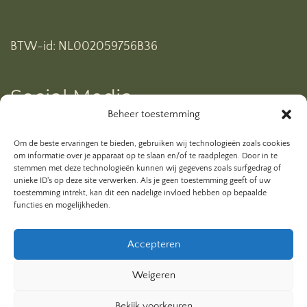
BTW-id: NL002059756B36
Social Media
Beheer toestemming
Ben je al geabonneerd op mijn YouTube kanaal? Klik
Om de beste ervaringen te bieden, gebruiken wij technologieën zoals cookies
hieronder.
om informatie over je apparaat op te slaan en/of te raadplegen. Door in te
stemmen met deze technologieën kunnen wij gegevens zoals surfgedrag of
unieke ID's op deze site verwerken. Als je geen toestemming geeft of uw
toestemming intrekt, kan dit een nadelige invloed hebben op bepaalde
functies en mogelijkheden.
Accepteren
Weigeren
Bekijk voorkeuren