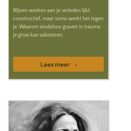
Blijven werken aan je verleden lijkt
constructief, maar soms werkt het tegen
je. Waarom eindeloos graven in trauma
je groei kan saboteren.
Lees meer