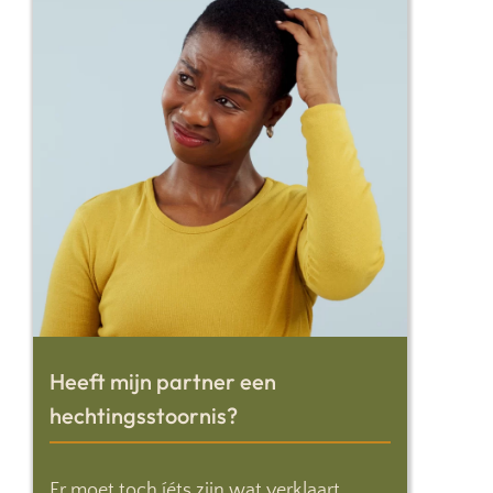
Heeft mijn partner een
hechtingsstoornis?
Er moet toch íéts zijn wat verklaart