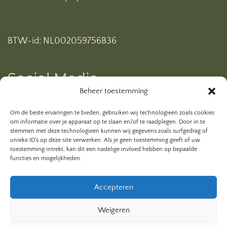
BTW-id: NL002059756B36
Social Media
Beheer toestemming
Ben je al geabonneerd op mijn YouTube kanaal? Klik
Om de beste ervaringen te bieden, gebruiken wij technologieën zoals cookies
hieronder.
om informatie over je apparaat op te slaan en/of te raadplegen. Door in te
stemmen met deze technologieën kunnen wij gegevens zoals surfgedrag of
unieke ID's op deze site verwerken. Als je geen toestemming geeft of uw
toestemming intrekt, kan dit een nadelige invloed hebben op bepaalde
functies en mogelijkheden.
Accepteren
Weigeren