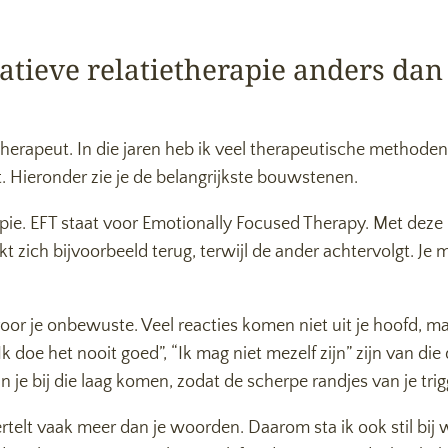
atieve relatietherapie anders dan
s therapeut. In die jaren heb ik veel therapeutische method
. Hieronder zie je de belangrijkste bouwstenen.
rapie. EFT staat voor Emotionally Focused Therapy. Met dez
ekt zich bijvoorbeeld terug, terwijl de ander achtervolgt. Je
r je onbewuste. Veel reacties komen niet uit je hoofd, maa
k doe het nooit goed”, “Ik mag niet mezelf zijn” zijn van die
je bij die laag komen, zodat de scherpe randjes van je trig
telt vaak meer dan je woorden. Daarom sta ik ook stil bij w