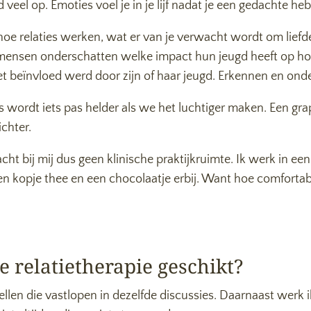
 veel op. Emoties voel je in je lijf nadat je een gedachte he
r je hoe relaties werken, wat er van je verwacht wordt om l
 mensen onderschatten welke impact hun jeugd heeft op hoe 
beïnvloed werd door zijn of haar jeugd. Erkennen en onderz
s wordt iets pas helder als we het luchtiger maken. Een gr
chter.
acht bij mij dus geen klinische praktijkruimte. Ik werk in ee
 kopje thee en een chocolaatje erbij. Want hoe comfortabel
e relatietherapie geschikt?
stellen die vastlopen in dezelfde discussies. Daarnaast werk