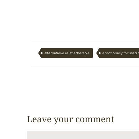
alternatieve relatietherapie
emotionally focused 
Leave your comment