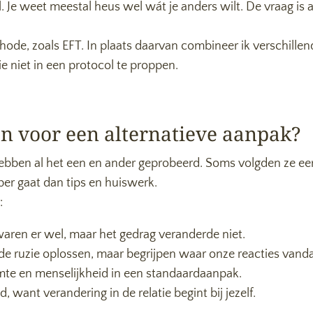
el. Je weet meestal heus wel wát je anders wilt. De vraag i
de, zoals EFT. In plaats daarvan combineer ik verschillende
ie niet in een protocol te proppen.
 voor een alternatieve aanpak?
bben al het een en ander geprobeerd. Soms volgden ze eerde
eper gaat dan tips en huiswerk.
:
 waren er wel, maar het gedrag veranderde niet.
 de ruzie oplossen, maar begrijpen waar onze reacties van
rmte en menselijkheid in een standaardaanpak.
d, want verandering in de relatie begint bij jezelf.