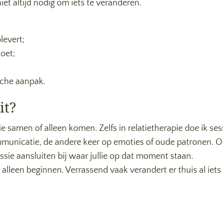
iet altijd nodig om iets te veranderen.
levert;
doet;
ische aanpak.
it?
ullie samen of alleen komen. Zelfs in relatietherapie doe ik 
mmunicatie, de andere keer op emoties of oude patronen.
essie aansluiten bij waar jullie op dat moment staan.
alleen beginnen. Verrassend vaak verandert er thuis al iet