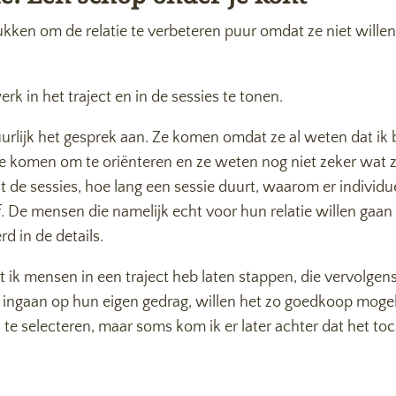
t lukken om de relatie te verbeteren puur omdat ze niet wille
k in het traject en in de sessies te tonen.
rlijk het gesprek aan. Ze komen omdat ze al weten dat ik b
of ze komen om te oriënteren en ze weten nog niet zeker wa
t de sessies, hoe lang een sessie duurt, waarom er individuel
 af. De mensen die namelijk echt voor hun relatie willen gaa
rd in de details.
 ik mensen in een traject heb laten stappen, die vervolgens 
per ingaan op hun eigen gedrag, willen het zo goedkoop moge
d te selecteren, maar soms kom ik er later achter dat het toc