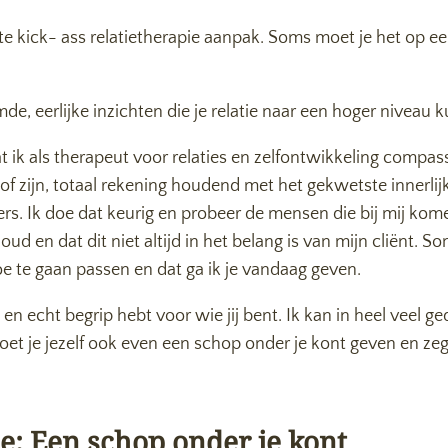
hte kick- ass relatietherapie aanpak. Soms moet je het op 
e, eerlijke inzichten die je relatie naar een hoger niveau k
 ik als therapeut voor relaties en zelfontwikkeling compas
oof zijn, totaal rekening houdend met het gekwetste innerl
ers. Ik doe dat keurig en probeer de mensen die bij mij komen
houd en dat dit niet altijd in het belang is van mijn cliënt
e te gaan passen en dat ga ik je vandaag geven.
en echt begrip hebt voor wie jij bent. Ik kan in heel veel
t je jezelf ook even een schop onder je kont geven en zegg
ie: Een schop onder je kont