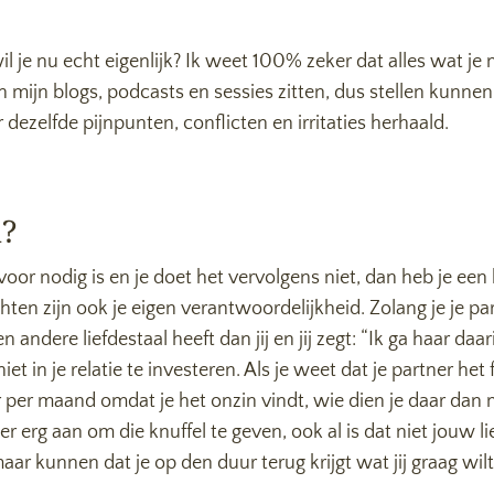
 wil je nu echt eigenlijk? Ik weet 100% zeker dat alles wat
 in mijn blogs, podcasts en sessies zitten, dus stellen kunne
dezelfde pijnpunten, conflicten en irritaties herhaald.
l?
oor nodig is en je doet het vervolgens niet, dan heb je een
ten zijn ook je eigen verantwoordelijkheid. Zolang je je par
en andere liefdestaal heeft dan jij en jij zegt: “Ik ga haar 
et in je relatie te investeren. Als je weet dat je partner het
r per maand omdat je het onzin vindt, wie dien je daar dan
r erg aan om die knuffel te geven, ook al is dat niet jouw li
 kunnen dat je op den duur terug krijgt wat jij graag wilt en 