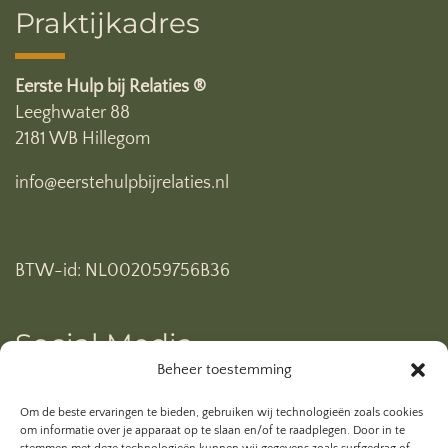
Praktijkadres
Eerste Hulp bij Relaties ®
Leeghwater 88
2181 WB Hillegom
info@eerstehulpbijrelaties.nl
BTW-id: NL002059756B36
Social Media
Beheer toestemming
Ben je al geabonneerd op mijn YouTube kanaal? Klik
Om de beste ervaringen te bieden, gebruiken wij technologieën zoals cookies
hieronder.
om informatie over je apparaat op te slaan en/of te raadplegen. Door in te