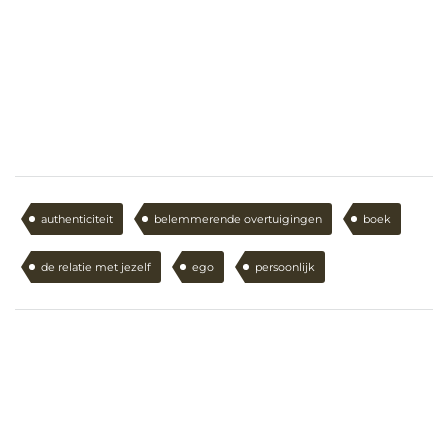
authenticiteit
belemmerende overtuigingen
boek
de relatie met jezelf
ego
persoonlijk